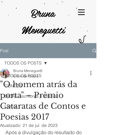
Bruna
Meneguetti
Post
TODOS OS POSTS
Bruna Meneguetti
TODOS OS POSTS
6 min de leitura
"O homem atrás da
CONTOS
porta" – Prêmio
DICAS: escritores e leitores
Cataratas de Contos e
Livros
Poesias 2017
Atualizado:
21 de jul. de 2023
Após a divulgação do resultado do 