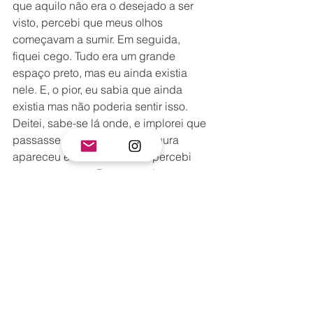
que aquilo não era o desejado a ser 
visto, percebi que meus olhos 
começavam a sumir. Em seguida, 
fiquei cego. Tudo era um grande 
espaço preto, mas eu ainda existia 
nele. E, o pior, eu sabia que ainda 
existia mas não poderia sentir isso.
Deitei, sabe-se lá onde, e implorei que 
passasse logo. Então, uma figura 
apareceu e na mesma hora percebi 
que era a morte. Por um motivo que 
não sei explicar, a gente sabe 
reconhecer a morte quando a vê, muito 
mais do que sabemos reconhecer a 
vida.
— Olá, Carlos — a morte disse 
sombria.
— Veio me buscar?